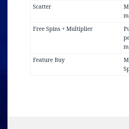
Scatter
M
m
Free Spins + Multiplier
P
p
m
Feature Buy
M
Sp