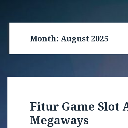
Month:
August 2025
Fitur Game Slot 
Megaways