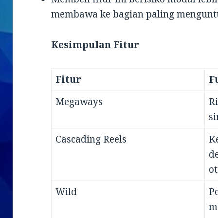
membawa ke bagian paling mengunt
Kesimpulan Fitur
Fitur
F
Megaways
R
s
Cascading Reels
K
d
o
Wild
P
m