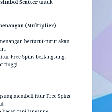
 simbol Scatter
untuk
menangan (Multiplier)
emenangan berturut-turut akan
an.
fitur Free Spins berlangsung,
 tinggi.
gsung membeli fitur Free Spins
l.
h besar, tapi langsung