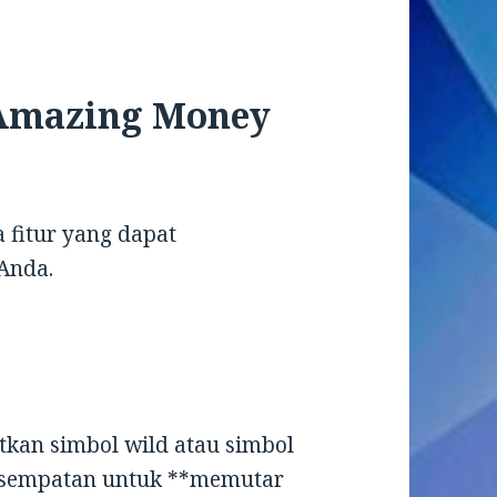
 Amazing Money
 fitur yang dapat
Anda.
tkan simbol wild atau simbol
 kesempatan untuk **memutar