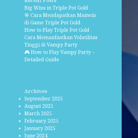
Recent Posts
Big Wins in Triple Pot Gold
🎯 Cara Mendapatkan Maxwin
di Game Triple Pot Gold
How to Play Triple Pot Gold
Cara Memanfaatkan Volatilitas
Tinggi di Vampy Party
🎮 How to Play Vampy Party –
Detailed Guide
Archives
September 2025
August 2025
March 2025
February 2025
January 2025
June 2024