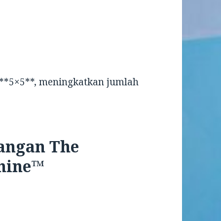
**5×5**, meningkatkan jumlah
angan The
hine™