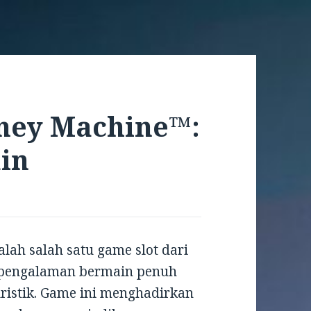
ney Machine™:
in
lah salah satu game slot dari
pengalaman bermain penuh
ristik. Game ini menghadirkan