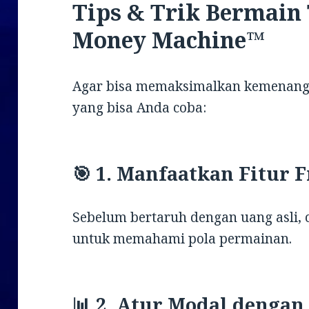
Tips & Trik Bermain
Money Machine™
Agar bisa memaksimalkan kemenangan
yang bisa Anda coba:
🎯 1. Manfaatkan Fitur F
Sebelum bertaruh dengan uang asli, 
untuk memahami pola permainan.
📊 2. Atur Modal dengan