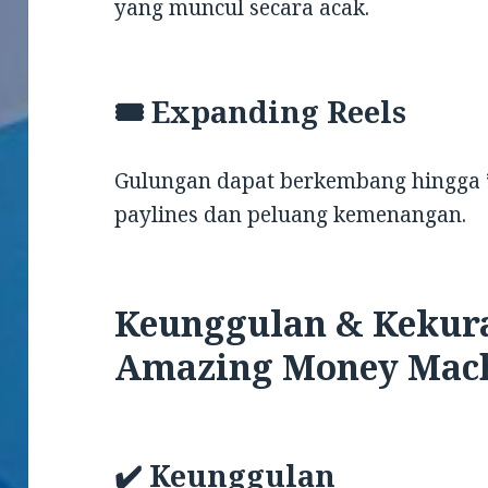
yang muncul secara acak.
🎟️ Expanding Reels
Gulungan dapat berkembang hingga 
paylines dan peluang kemenangan.
Keunggulan & Kekur
Amazing Money Mac
✔️ Keunggulan